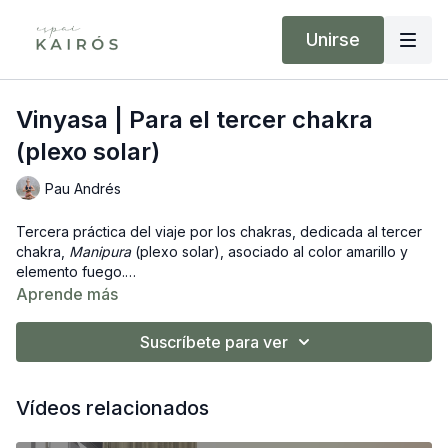
Unirse
Vinyasa | Para el tercer chakra
(plexo solar)
Pau Andrés
Tercera práctica del viaje por los chakras, dedicada al tercer
chakra,
Manipura
(plexo solar), asociado al color amarillo y
elemento fuego.
Esta sesión combina respiración, mantra y posturas de Vinyasa
Aprende más
para conectar con tu fuerza interior, voluntad y poder
personal.
Suscríbete para ver
Ideal para activar tu fuego interno, cultivar la confianza y
moverte desde la claridad y la intención.
Vídeos relacionados