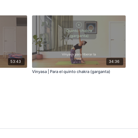
53:43
34:36
Vinyasa | Para el quinto chakra (garganta)