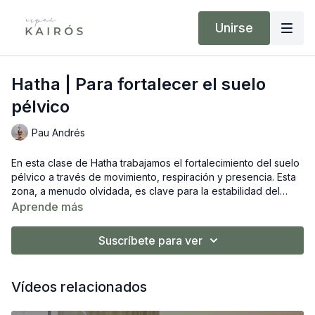
Unirse
Hatha | Para fortalecer el suelo
pélvico
Pau Andrés
En esta clase de Hatha trabajamos el fortalecimiento del suelo
pélvico a través de movimiento, respiración y presencia. Esta
zona, a menudo olvidada, es clave para la estabilidad del
cuerpo, la salud postural y el sostén energético. Ideal para
Aprende más
todas las etapas de la vida, tanto en procesos de
recuperación como en prevención. Puedes acompañar esta
Suscríbete para ver
práctica con la clase específica de ejercicios de Kegel
disponible también en la plataforma.
Vídeos relacionados