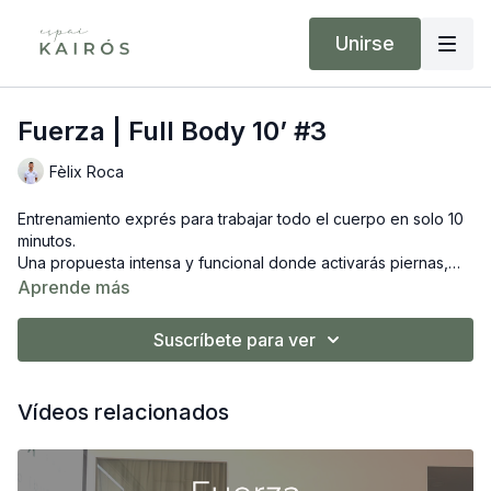
Unirse
Fuerza | Full Body 10’ #3
Fèlix Roca
Entrenamiento exprés para trabajar todo el cuerpo en solo 10
minutos.
Una propuesta intensa y funcional donde activarás piernas,
brazos y core.
Aprende más
Utilizaremos material de apoyo como una silla y goma, con
opciones para adaptar a tu nivel. Ideal para fortalecer en poco
Suscríbete para ver
tiempo, estés donde estés.
Vídeos relacionados